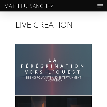
MEN
SKIP
MATHIEU SANCHEZ
TO
CLOSE
MAIN
LIVE CREATION
MENU
CONTENT
LA
PÉRÉGRINATION
VERS L’OUEST
BEIJING POLY ARTS AND ENTERTAINMENT
INNOVATION